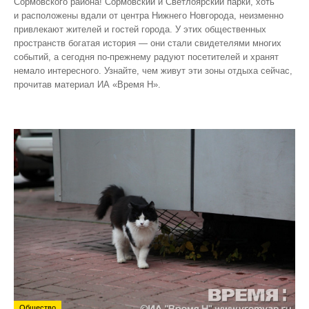
Сормовского района! Сормовский и Светлоярский парки, хоть
и расположены вдали от центра Нижнего Новгорода, неизменно
привлекают жителей и гостей города. У этих общественных
пространств богатая история — они стали свидетелями многих
событий, а сегодня по‑прежнему радуют посетителей и хранят
немало интересного. Узнайте, чем живут эти зоны отдыха сейчас,
прочитав материал ИА «Время Н».
Общество