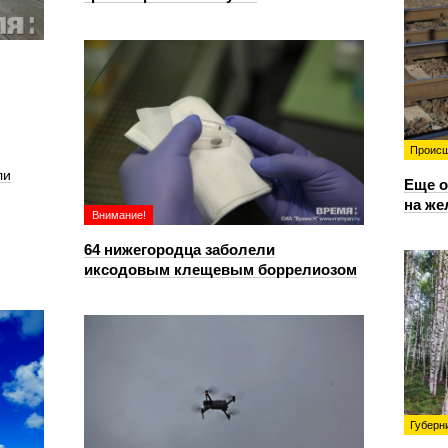
Происш
ли
Еще о
на же
Внимание!
64 нижегородца заболели
иксодовым клещевым боррелиозом
Губерн