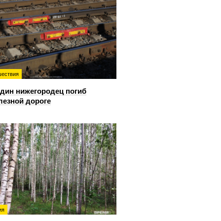
ествия
дин нижегородец погиб
лезной дороге
ия