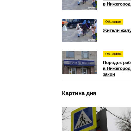
в Нижегород
Общество
Жители жалу
Общество
Порядок раб
в Нижегород
закон
Картина дня