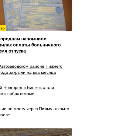
тво
городцам напомнили
вилах оплаты больничного
емя отпуска
 Автозаводском районе Нижнего
рода закрыли на два месяца
й Новгород и Бишкек стали
ами-побратимами
ние по мосту через Пижму открыто
шаеве