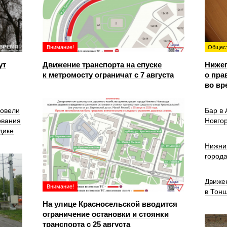
Внимание!
Общес
ут
Движение транспорта на спуске
Ниже
к метромосту ограничат с 7 августа
о пра
во вр
ровели
Бар в
ования
Новго
дике
Нижни
город
Движе
Внимание!
в Тон
На улице Красносельской вводится
ограничение остановки и стоянки
транспорта с 25 августа