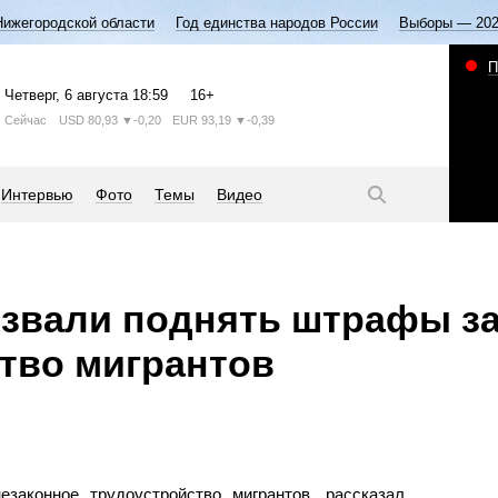
Нижегородской области
Год единства народов России
Выборы — 20
П
Четверг
, 6 августа
18:59
16+
Сейчас
USD
80,93
▼-0,20
EUR
93,19
▼-0,39
Интервью
Фото
Темы
Видео
звали поднять штрафы за
тво мигрантов
законное трудоустройство мигрантов, рассказал