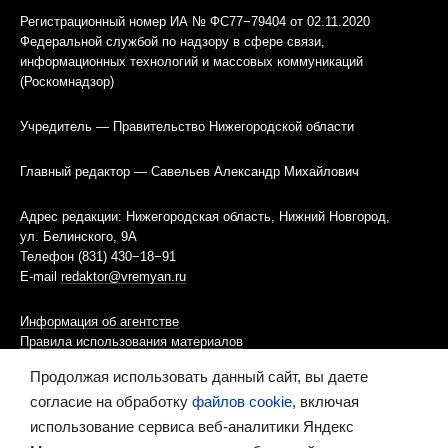
Регистрационный номер ИА № ФС77−79404 от 02.11.2020
Федеральной службой по надзору в сфере связи,
информационных технологий и массовых коммуникаций
(Роскомнадзор)
Учредитель — Правительство Нижегородской области
Главный редактор — Савельев Александр Михайлович
Адрес редакции: Нижегородская область, Нижний Новгород,
ул. Белинского, 9А
Телефон (831) 430−18−91
E-mail
redaktor@vremyan.ru
Информация об агентстве
Правила использования материалов
Продолжая использовать данный сайт, вы даете
Информационная политика использования «cookies»-файлов
согласие на обработку
файлов cookie
, включая
использование сервиса веб-аналитики Яндекс
Ресурс содержит материалы 16+