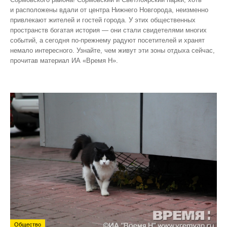
и расположены вдали от центра Нижнего Новгорода, неизменно
привлекают жителей и гостей города. У этих общественных
пространств богатая история — они стали свидетелями многих
событий, а сегодня по‑прежнему радуют посетителей и хранят
немало интересного. Узнайте, чем живут эти зоны отдыха сейчас,
прочитав материал ИА «Время Н».
Общество