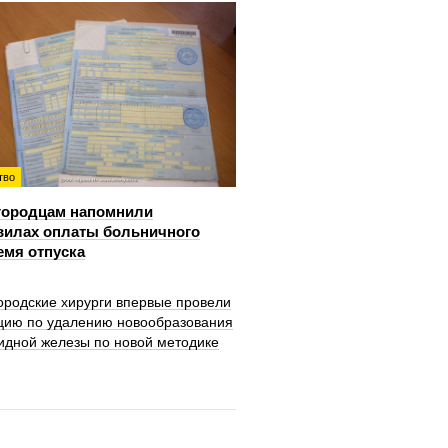
тво
городцам напомнили
вилах оплаты больничного
емя отпуска
ородские хирурги впервые провели
цию по удалению новообразования
идной железы по новой методике