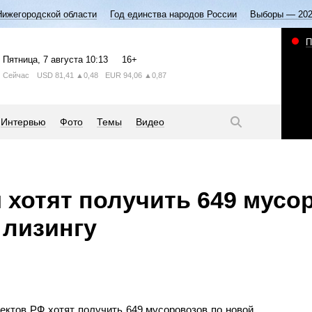
Нижегородской области
Год единства народов России
Выборы — 20
П
Пятница
, 7 августа
10:13
16+
Сейчас
USD
81,41
▲0,48
EUR
94,06
▲0,87
Интервью
Фото
Темы
Видео
 хотят получить 649 мусо
 лизингу
ектов РФ хотят получить 649 мусоровозов по новой