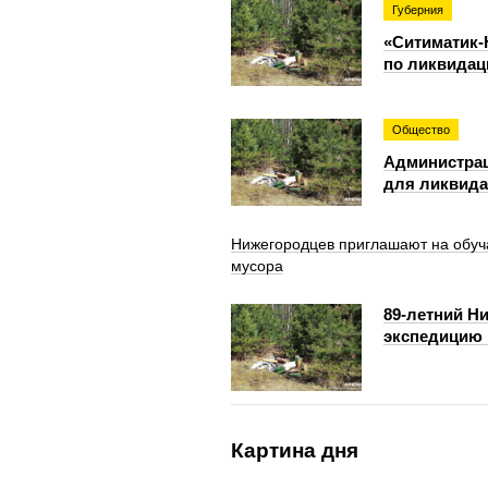
Губерния
«Ситиматик-
по ликвидац
Общество
Администрац
для ликвида
Нижегородцев приглашают на обу
мусора
89-летний Н
экспедицию 
Картина дня