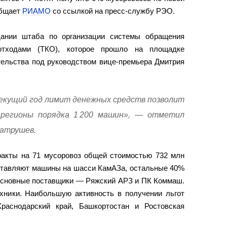
общает
РИАМО
со ссылкой на пресс-службу РЭО.
дании штаба по организации системы обращения
тходами (ТКО), которое прошло на площадке
тельства под руководством вице-премьера Дмитрия
кущий год лимит денежных средств позволит
 регионы порядка 1 200 машин», — отметил
атрушев.
ракты на 71 мусоровоз общей стоимостью 732 млн
оставляют машины на шасси КамАЗа, остальные 40%
Основные поставщики — Ряжский АРЗ и ПК Коммаш.
ехники. Наибольшую активность в получении льгот
Краснодарский край, Башкортостан и Ростовская