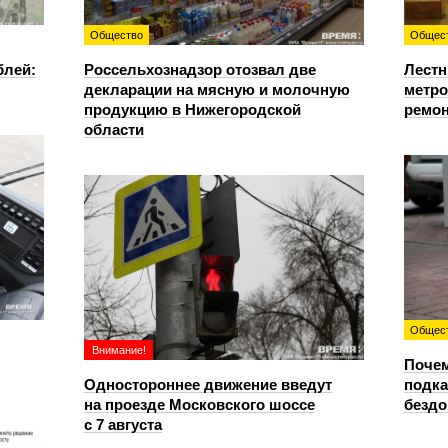
Общество
Общес
блей:
Россельхознадзор отозвал две
Лестн
декларации на мясную и молочную
метро
продукцию в Нижегородской
ремон
области
Общес
Внимание!
Почем
Одностороннее движение введут
подка
на проезде Московского шоссе
безд
с 7 августа