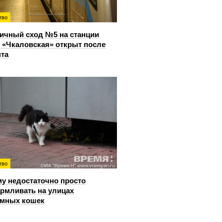
тво
ичный сход №5 на станции
 «Чкаловская» открыт после
та
тво
у недостаточно просто
рмливать на улицах
омных кошек