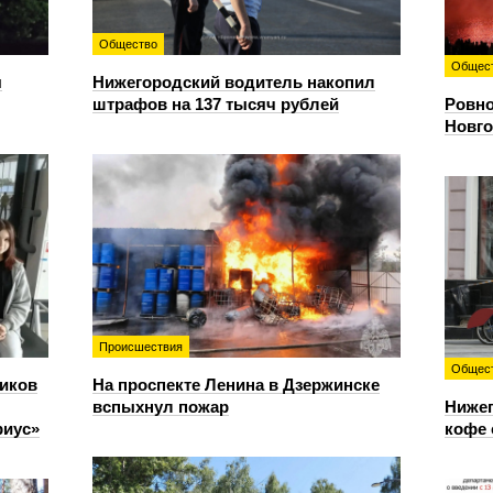
Общество
Общес
я
Нижегородский водитель накопил
штрафов на 137 тысяч рублей
Ровно
Новго
Происшествия
Общес
иков
На проспекте Ленина в Дзержинске
вспыхнул пожар
Нижег
риус»
кофе 