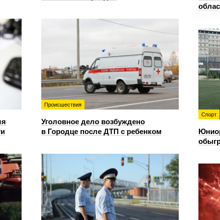
облас
Происшествия
Спорт
ля
Уголовное дело возбуждено
ти
в Городце после ДТП с ребенком
Юнио
обыгр