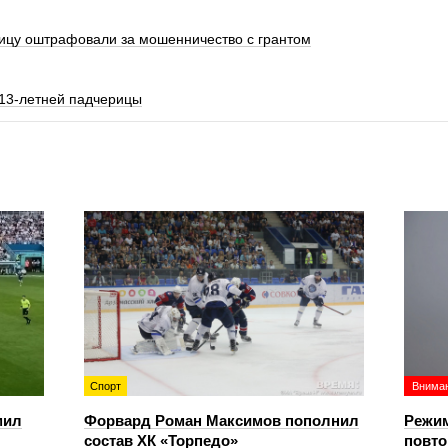
цу оштрафовали за мошенничество с грантом
 13-летней падчерицы
Спорт
Вниман
мил
Форвард Роман Максимов пополнил
Режим
состав ХК «Торпедо»
повто