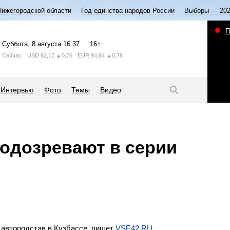
Нижегородской области
Год единства народов России
Выборы — 20
П
Суббота
, 8 августа
16:37
16+
Сейчас
USD
82,17
▲0,76
EUR
94,84
▲0,78
Интервью
Фото
Темы
Видео
подозревают в серии
 автоподстав в Кузбассе, пишет
VSE42.RU
.