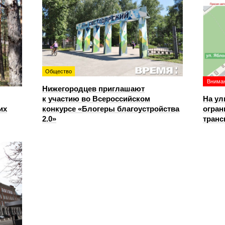
Общество
Вниман
Нижегородцев приглашают
к участию во Всероссийском
На ул
их
конкурсе «Блогеры благоустройства
огран
2.0»
транс