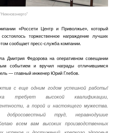
"Нижновэнерго"
омпании «Россети Центр и Приволжье», который
 состоялось торжественное награждение лучших
этом сообщает пресс-служба компании.
ла Дмитрия Федорова на оперативном совещании
ным событием и вручил награды отличившимся
тель — главный инженер Юрий Глебов.
ктив с еще одним годом успешной работы!
ика требует высокой квалификации,
ентности, а порой и настоящего мужества.
 добросовестный труд, неравнодушие
елаю всем вам высоких производственных
х успехов и достижений, крепкого здоровья