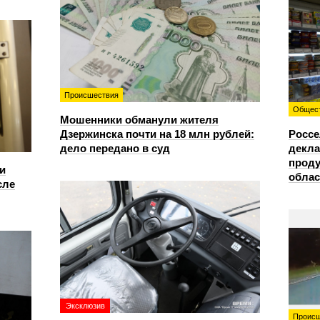
Происшествия
Общес
Мошенники обманули жителя
Дзержинска почти на 18 млн рублей:
Россе
дело передано в суд
декла
проду
и
облас
сле
Эксклюзив
Происш