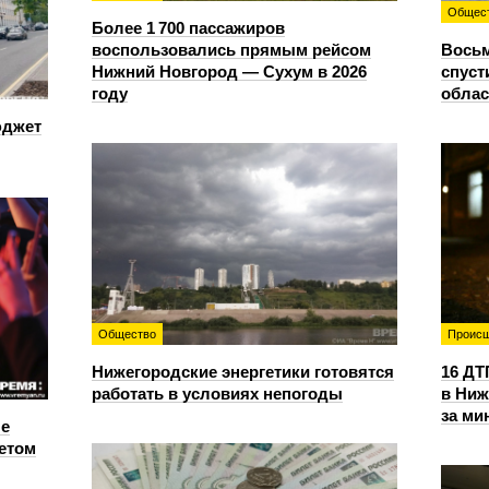
Общес
Более 1 700 пассажиров
воспользовались прямым рейсом
Восьм
Нижний Новгород — Сухум в 2026
спуст
году
облас
юджет
Общество
Происш
Нижегородские энергетики готовятся
16 ДТ
работать в условиях непогоды
в Ниж
за ми
е
етом