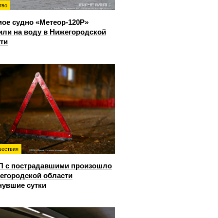
тво
ое судно «Метеор-120Р»
или на воду в Нижегородской
ти
ествия
П с пострадавшими произошло
егородской области
нувшие сутки