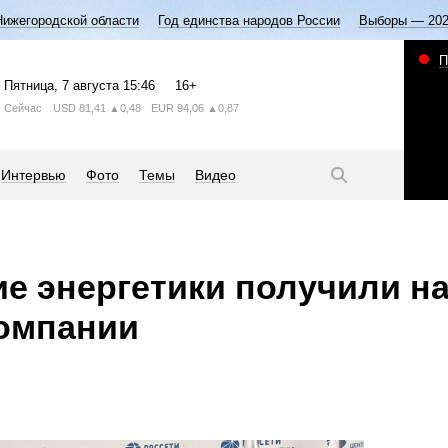
Нижегородской области
Год единства народов России
Выборы — 20
П
Пятница
, 7 августа
15:46
16+
Сейчас
USD
81,41
▲0,48
EUR
94,06
▲0,87
Интервью
Фото
Темы
Видео
е энергетики получили н
компании