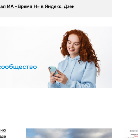
ал ИА «Время Н» в Яндекс. Дзен
цию
азе