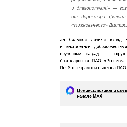
и благополучия!» — го
от директора филиа
«Нижновэнерго» Дмитри
За большой личный вклад в р
и многолетний добросовестны
врученных наград — нагрудн
благодарности ПАО «Россети»
Почётные грамоты филиала ПАО 
Все эксклюзивы и самы
канале МАХ!