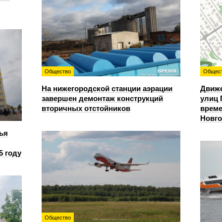
Общество
Общес
На нижегородской станции аэрации
Движе
завершен демонтаж конструкций
улиц 
вторичных отстойников
време
Новг
ья
5 году
Общество