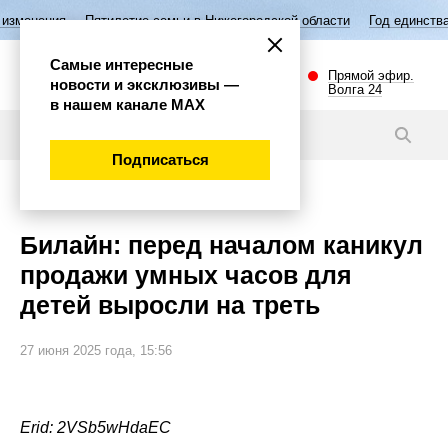
тилетие семьи в Нижегородской области
Год единства народов России
Самые интересные
Прямой эфир.
новости и эксклюзивы —
Волга 24
в нашем канале МАХ
Новости
Подписаться
Общество
Билайн: перед началом каникул
продажи умных часов для
детей выросли на треть
27 июня 2025 года, 15:56
Erid: 2VSb5wHdaEC