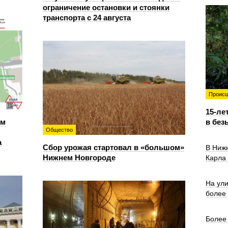
ограничение остановки и стоянки
транспорта с 24 августа
Происш
15-ле
ем
в без
Общество
а
Сбор урожая стартовал в «большом»
В Ниж
Нижнем Новгороде
Карла
На ул
более
Более 