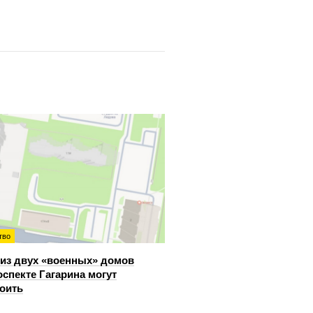
тво
из двух «военных» домов
оспекте Гагарина могут
оить