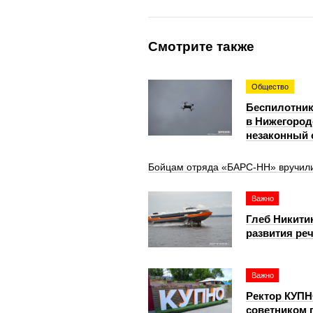
Смотрите также
Общество
Беспилотник
в Нижегород
незаконный 
Бойцам отряда «БАРС-НН» вручили
Важно
Глеб Никити
развития ре
Важно
Ректор КУПН
советником 