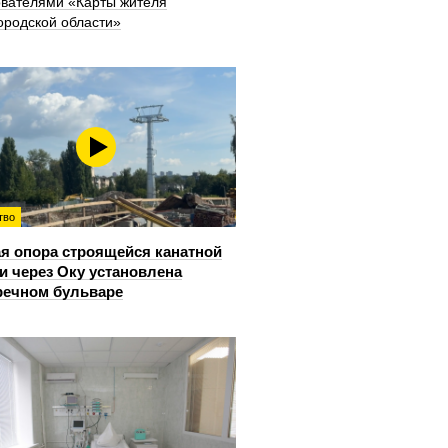
ователями «Карты жителя
ородской области»
тво
я опора строящейся канатной
и через Оку установлена
речном бульваре