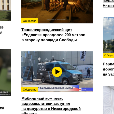
польз
Нижег
Общество
ев
Тоннелепроходческий щит
ря
«Евдокия» преодолел 200 метров
в сторону площади Свободы
Общес
Перва
дорог
на За
Общество
Мобильный комплекс
видеоаналитики заступил
ей
на дежурство в Нижегородской
области