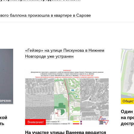
ового баллона произошла в квартире в Сарове
«Гейзер» на улице Пискунова в Нижнем
Новгороде уже устранен
Общес
Один 
кой
на пр
Внимание!
ть
достр
На участке улицы Ванеева вводится