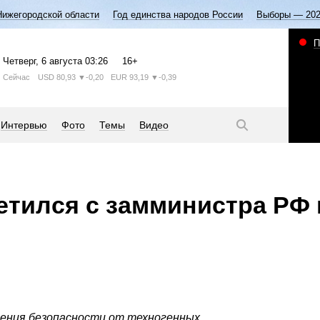
Нижегородской области
Год единства народов России
Выборы — 20
П
Четверг
, 6 августа
03:26
16+
Сейчас
USD
80,93
▼-0,20
EUR
93,19
▼-0,39
Интервью
Фото
Темы
Видео
етился с замминистра РФ 
чения безопасности от техногенных