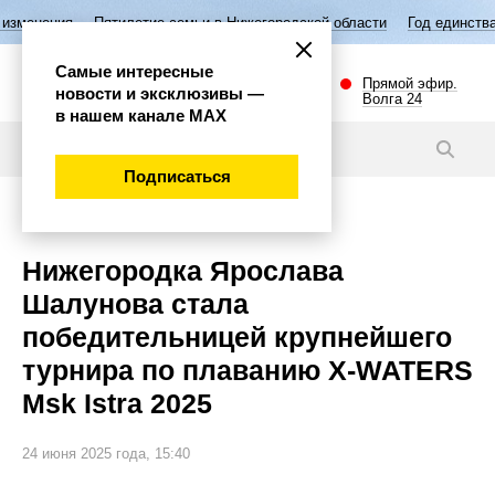
летие семьи в Нижегородской области
Год единства народов России
Самые интересные
Прямой эфир.
новости и эксклюзивы —
Волга 24
в нашем канале МАХ
Новости
Подписаться
Спорт
Нижегородка Ярослава
Шалунова стала
победительницей крупнейшего
турнира по плаванию X-WATERS
Msk Istra 2025
24 июня 2025 года, 15:40