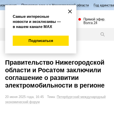
Пятилетие семьи в Нижегородской области
Год единства народов Рос
Самые интересные
Прямой эфир.
новости и эксклюзивы —
Волга 24
в нашем канале МАХ
Новости
Подписаться
Экономика
Правительство Нижегородской
области и Росатом заключили
соглашение о развитии
электромобильности в регионе
20 июня 2025 года, 16:45 Тема:
Петербургский международный
экономический форум