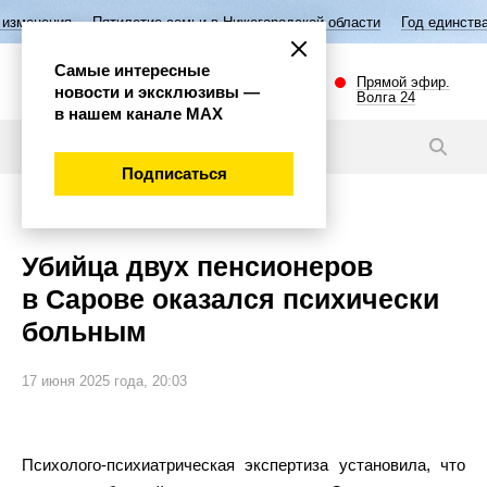
Пятилетие семьи в Нижегородской области
Год единства народов Ро
Самые интересные
Прямой эфир.
новости и эксклюзивы —
Волга 24
в нашем канале МАХ
Новости
Подписаться
Происшествия
Убийца двух пенсионеров
в Сарове оказался психически
больным
17 июня 2025 года, 20:03
Психолого-психиатрическая экспертиза установила, что