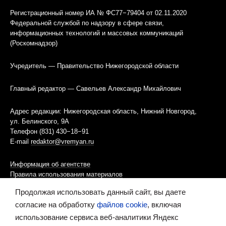
Регистрационный номер ИА № ФС77−79404 от 02.11.2020
Федеральной службой по надзору в сфере связи,
информационных технологий и массовых коммуникаций
(Роскомнадзор)
Учредитель — Правительство Нижегородской области
Главный редактор — Савельев Александр Михайлович
Адрес редакции: Нижегородская область, Нижний Новгород,
ул. Белинского, 9А
Телефон (831) 430−18−91
E-mail
redaktor@vremyan.ru
Информация об агентстве
Правила использования материалов
Продолжая использовать данный сайт, вы даете
Информационная политика использования «cookies»-файлов
согласие на обработку
файлов cookie
, включая
использование сервиса веб-аналитики Яндекс
Ресурс содержит материалы 16+