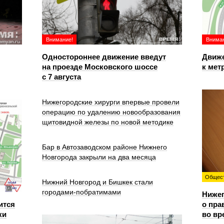
Внимание!
Вниман
Одностороннее движение введут
Движе
на проезде Московского шоссе
к мет
с 7 августа
Нижегородские хирурги впервые провели
операцию по удалению новообразования
щитовидной железы по новой методике
Бар в Автозаводском районе Нижнего
Новгорода закрыли на два месяца
Общес
Нижний Новгород и Бишкек стали
городами-побратимами
Ниже
ится
о пра
ки
во вр