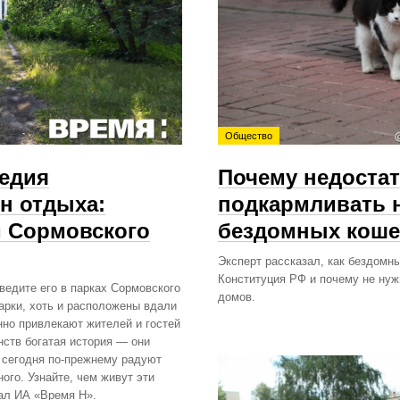
Общество
ледия
Почему недоста
н отдыха:
подкармливать 
м Сормовского
бездомных коше
Эксперт рассказал, как бездом
Конституция РФ и почему не нуж
ведите его в парках Сормовского
домов.
арки, хоть и расположены вдали
нно привлекают жителей и гостей
нств богатая история — они
 сегодня по‑прежнему радуют
ого. Узнайте, чем живут эти
иал ИА «Время Н».