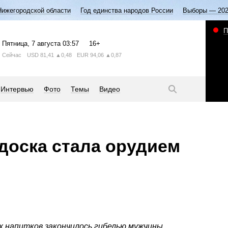
Нижегородской области
Год единства народов России
Выборы — 20
П
Пятница
, 7 августа
03:57
16+
Сейчас
USD
81,41
▲0,48
EUR
94,06
▲0,87
Интервью
Фото
Темы
Видео
доска стала орудием
х напитков закончилось гибелью мужчины