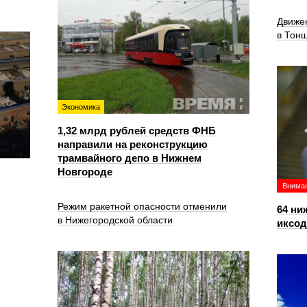
Движе
в Тон
Экономика
1,32 млрд рублей средств ФНБ
направили на реконструкцию
трамвайного депо в Нижнем
Новгороде
Вниман
Режим ракетной опасности отменили
64 ни
в Нижегородской области
иксо