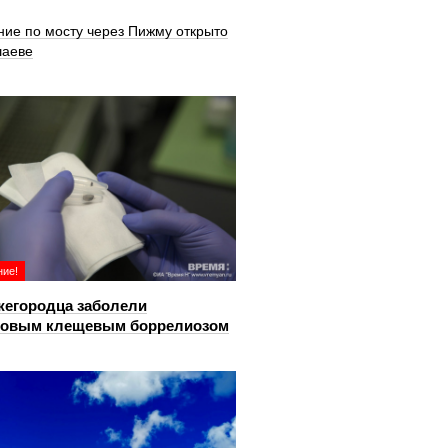
ние по мосту через Пижму открыто
шаеве
ие!
жегородца заболели
довым клещевым боррелиозом