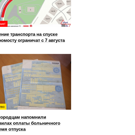
ие!
ние транспорта на спуске
ромосту ограничат с 7 августа
тво
городцам напомнили
вилах оплаты больничного
емя отпуска