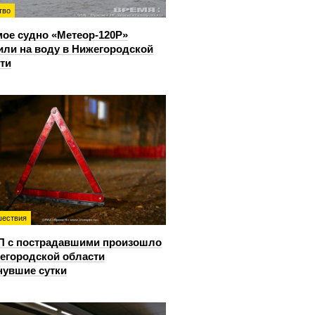
тво
ое судно «Метеор-120Р»
или на воду в Нижегородской
ти
ествия
П с пострадавшими произошло
егородской области
нувшие сутки