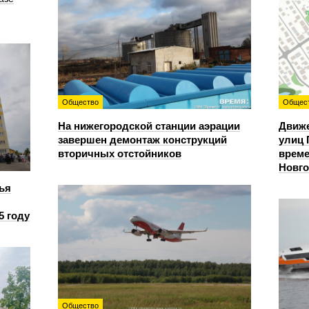
Общество
Общес
На нижегородской станции аэрации
Движе
завершен демонтаж конструкций
улиц 
вторичных отстойников
време
Новг
ья
5 году
Общество