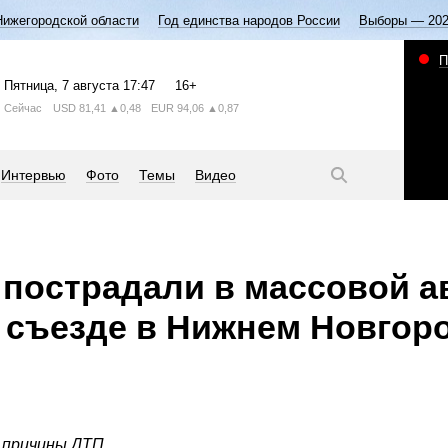
Нижегородской области
Год единства народов России
Выборы — 20
П
Пятница
, 7 августа
17:47
16+
Сейчас
USD
81,41
▲0,48
EUR
94,06
▲0,87
Интервью
Фото
Темы
Видео
 пострадали в массовой а
 съезде в Нижнем Новгор
причины ДТП.