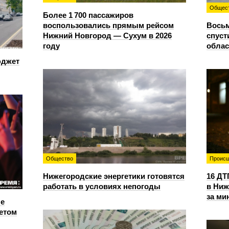
Общес
Более 1 700 пассажиров
воспользовались прямым рейсом
Восьм
Нижний Новгород — Сухум в 2026
спуст
году
облас
юджет
Общество
Происш
Нижегородские энергетики готовятся
16 ДТ
работать в условиях непогоды
в Ниж
за ми
е
етом