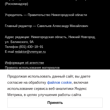
(Роскомнадзор)
Учредитель — Правительство Нижегородской области
Главный редактор — Савельев Александр Михайлович
Адрес редакции: Нижегородская область, Нижний Новгород,
ул. Белинского, 9А
Телефон (831) 430−18−91
E-mail
redaktor@vremyan.ru
Информация об агентстве
Правила использования материалов
Продолжая использовать данный сайт, вы даете
Информационная политика использования «cookies»-файлов
согласие на обработку
файлов cookie
, включая
использование сервиса веб-аналитики Яндекс
Ресурс содержит материалы 16+
Метрика, в целях улучшения работы сайта
Сделано в digital-агентстве
Принять