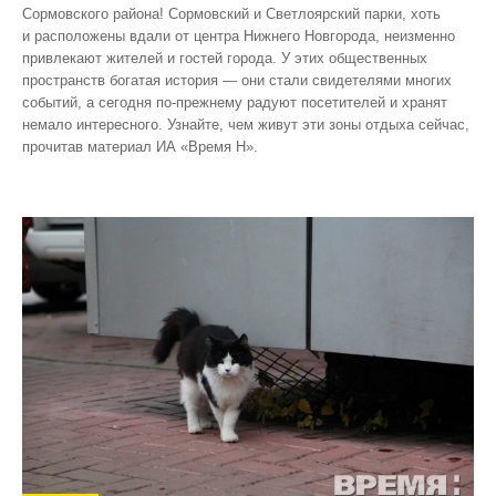
Сормовского района! Сормовский и Светлоярский парки, хоть
и расположены вдали от центра Нижнего Новгорода, неизменно
привлекают жителей и гостей города. У этих общественных
пространств богатая история — они стали свидетелями многих
событий, а сегодня по‑прежнему радуют посетителей и хранят
немало интересного. Узнайте, чем живут эти зоны отдыха сейчас,
прочитав материал ИА «Время Н».