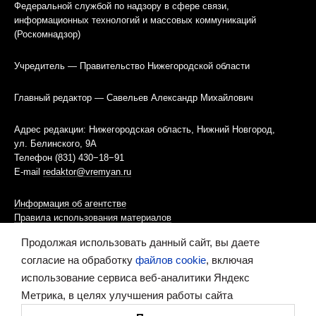
Федеральной службой по надзору в сфере связи,
информационных технологий и массовых коммуникаций
(Роскомнадзор)
Учредитель — Правительство Нижегородской области
Главный редактор — Савельев Александр Михайлович
Адрес редакции: Нижегородская область, Нижний Новгород,
ул. Белинского, 9А
Телефон (831) 430−18−91
E-mail
redaktor@vremyan.ru
Информация об агентстве
Правила использования материалов
Продолжая использовать данный сайт, вы даете
Информационная политика использования «cookies»-файлов
согласие на обработку
файлов cookie
, включая
использование сервиса веб-аналитики Яндекс
Ресурс содержит материалы 16+
Метрика, в целях улучшения работы сайта
Сделано в digital-агентстве