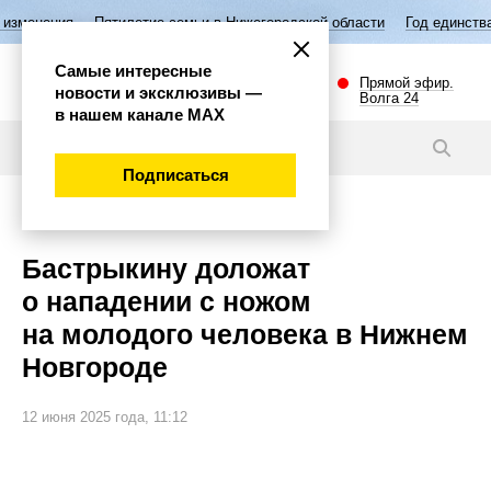
ия
Пятилетие семьи в Нижегородской области
Год единства народов
Самые интересные
Прямой эфир.
новости и эксклюзивы —
Волга 24
в нашем канале МАХ
Новости
Подписаться
Происшествия
Бастрыкину доложат
о нападении с ножом
на молодого человека в Нижнем
Новгороде
12 июня 2025 года, 11:12