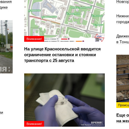
ования
Новго
дике
Нижни
город
Движе
Внимание!
в Тон
На улице Красносельской вводится
ограничение остановки и стоянки
транспорта с 25 августа
Происш
ли
Еще о
на же
Внимание!