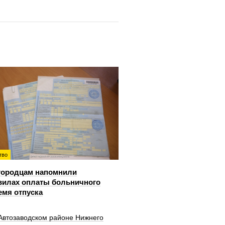
тво
городцам напомнили
вилах оплаты больничного
емя отпуска
 Автозаводском районе Нижнего