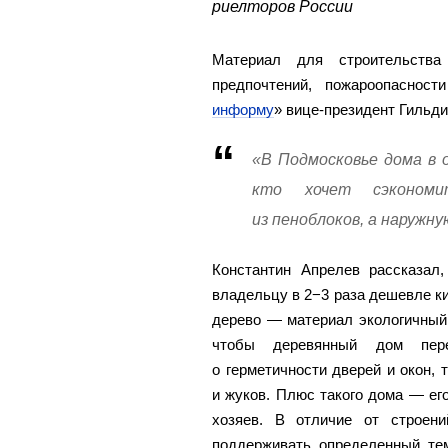
риелторов России
Материал для строительств
предпочтений, пожароопасност
информу
» вице-президент Гильди
«В Подмосковье дома в о
кто хочет сэконом
из пеноблоков, а наружну
Константин Апрелев рассказал,
владельцу в 2−3 раза дешевле ки
дерево — материал экологичный,
чтобы деревянный дом пере
о герметичности дверей и окон, 
и жуков. Плюс такого дома — его
хозяев. В отличие от строен
поддерживать определенный те