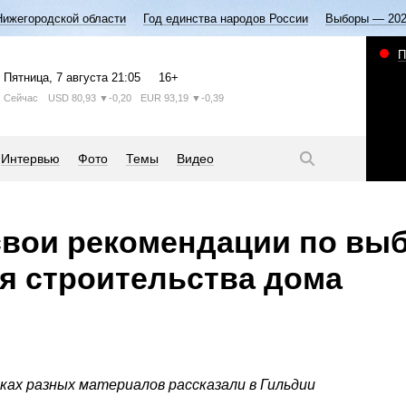
Нижегородской области
Год единства народов России
Выборы — 20
П
Пятница
, 7 августа
21:05
16+
Сейчас
USD
80,93
▼-0,20
EUR
93,19
▼-0,39
Интервью
Фото
Темы
Видео
свои рекомендации по вы
я строительства дома
ах разных материалов рассказали в Гильдии