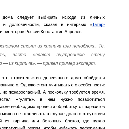
а дома следует выбирать исходя из личных
и и долговечности, сказал в интервью «
Татар-
и риелторов России Константин Апрелев.
сновном стоят из кирпича или пеноблока. Те,
ить, часто делают внутреннюю стену
ю — из кирпича», — привел пример эксперт.
 что строительство деревянного дома обойдется
рпичного. Однако стоит учитывать его особенности:
 но пожароопасный. А поскольку требуется время,
стал «гулять», в нем нужно позаботиться
также необходимо провести обработку от паразитов
 можно не отапливать в случае долгого отсутствия
ий из кирпича или бетонных блоков, где нужно
мпературный режим, чтобы избежать деформации