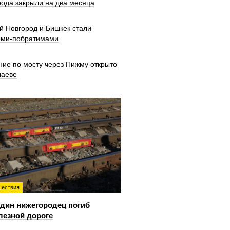
рода закрыли на два месяца
й Новгород и Бишкек стали
ами-побратимами
ние по мосту через Пижму открыто
шаеве
ествия
дин нижегородец погиб
лезной дороге