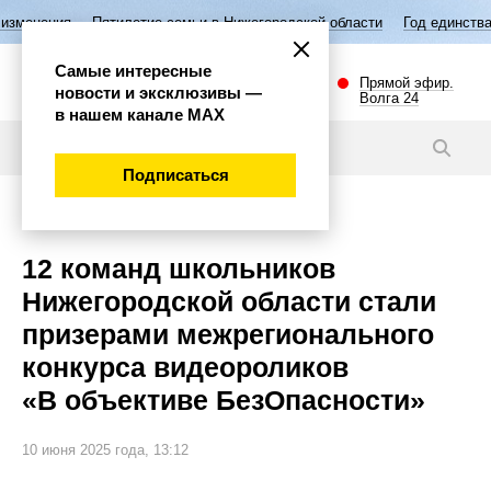
илетие семьи в Нижегородской области
Год единства народов России
Самые интересные
Прямой эфир.
новости и эксклюзивы —
Волга 24
в нашем канале МАХ
Новости
Подписаться
Общество
12 команд школьников
Нижегородской области стали
призерами межрегионального
конкурса видеороликов
«В объективе БезОпасности»
10 июня 2025 года, 13:12