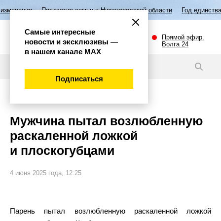
летие семьи в Нижегородской области
Год единства народов России
Самые интересные
Прямой эфир.
новости и эксклюзивы —
Волга 24
в нашем канале МАХ
Новости
Подписаться
Происшествия
Мужчина пытал возлюбленную
раскаленной ложкой
и плоскогубцами
4 июня 2025 года, 12:25
Парень пытал возлюбленную раскаленной ложкой