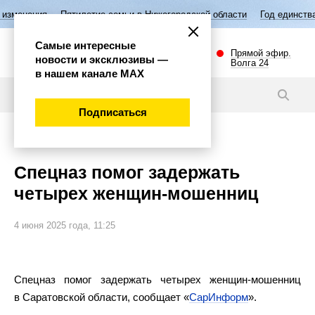
ятилетие семьи в Нижегородской области
Год единства народов Росс
Самые интересные
Прямой эфир.
новости и эксклюзивы —
Волга 24
в нашем канале МАХ
Новости
Подписаться
Происшествия
Спецназ помог задержать
четырех женщин-мошенниц
4 июня 2025 года, 11:25
Спецназ помог задержать четырех женщин-мошенниц
в Саратовской области, сообщает «
СарИнформ
».