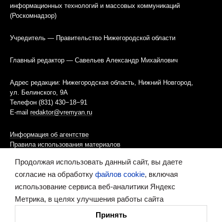
информационных технологий и массовых коммуникаций
(Роскомнадзор)
Учредитель — Правительство Нижегородской области
Главный редактор — Савельев Александр Михайлович
Адрес редакции: Нижегородская область, Нижний Новгород,
ул. Белинского, 9А
Телефон (831) 430−18−91
E-mail
redaktor@vremyan.ru
Информация об агентстве
Правила использования материалов
Продолжая использовать данный сайт, вы даете
Информационная политика использования «cookies»-файлов
согласие на обработку
файлов cookie
, включая
использование сервиса веб-аналитики Яндекс
Ресурс содержит материалы 16+
Метрика, в целях улучшения работы сайта
Сделано в digital-агентстве
Принять