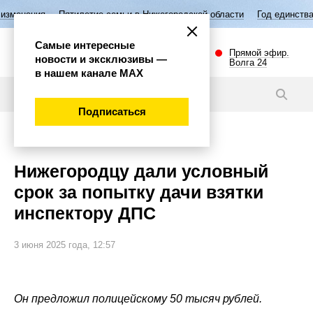
тие семьи в Нижегородской области
Год единства народов России
В
Самые интересные
Прямой эфир.
новости и эксклюзивы —
Волга 24
в нашем канале МАХ
Новости
Подписаться
Происшествия
Нижегородцу дали условный
срок за попытку дачи взятки
инспектору ДПС
3 июня 2025 года, 12:57
Он предложил полицейскому 50 тысяч рублей.