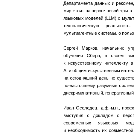
Департамента данных и рекомен
мир стоит на пороге новой эры в
языковых моделей (LLM) с муль
технологическую реальность
мультиагентные системы, о польз
Сергей Марков, начальник уп
обучения Сбера, в своем выс
к искусственному интеллекту 
AI и общим искусственным интелл
на сегодняшний день не сущест
по-настоящему разумные системы
дискриминативный, генеративный 
Иван Оселедец, д.ф.-м.н., проф
выступил с докладом о персп
современных языковых моде
и необходимость их совместной