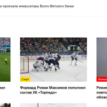
км проехали инкассаторы Волго-Вятского банка
Спорт
Вниман
мил
Форвард Роман Максимов пополнил
Режим
состав ХК «Торпедо»
повто
облас