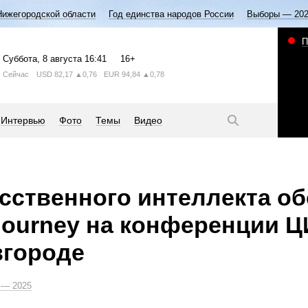
Нижегородской области
Год единства народов России
Выборы — 20
П
Суббота
, 8 августа
16:41
16+
Сейчас
USD
82,17
▲0,76
EUR
94,84
▲0,78
Интервью
Фото
Темы
Видео
сственного интеллекта о
 Journey на конференции 
вгороде
— 2025