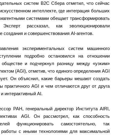
дательных систем В2С Сбера отметил, что сейчас
 искусственном интеллекте, где интеграция больших
тиагентными системами обещает трансформировать
. Эксперт рассказал, как эволюционировали
е создания и совершенствования AI-агентов.
равления экспериментальных систем машинного
туплении подробно остановился на отношении
в обществе и подчеркнул разницу между «узким»
ектом (AGI), отметив, что единого определения AGI
вует. Он объяснил, какие барьеры мешают создать
 практичного AGI и чем отличаются друг от друга
и интерактивный AI.
ессор РАН, генеральный директор Института AIRI,
ективах AGI. Он рассмотрел, как способность
лей функционировать самостоятельно, так
 работы с иными технологиями для максимальной