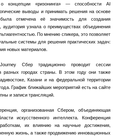
 о концепции «ризонинга» — способности AI
логические выводы и принимать решения на основе
 была отмечена её значимость для создания
м, аудитория узнала о преимуществах объединения
ьтиагентностью. По мнению спикера, это позволяет
уальные системы для решения практических задач:
ния новых материалов.
ourney Сбер традиционно проводит сессии
в разных городах страны. В этом году они также
ладивостоке, Казани и на федеральной территории
года. График ближайших мероприятий есть на сайте
пны и записи трансляций.
еренция, организованная Сбером, объединяющая
ласти искусственного интеллекта. Конференция
зработкам, их влиянию на научные достижения,
венную жизнь, а также продвижению инновационных