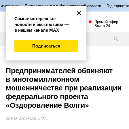
Пятилетие семьи в Нижегородской области
Год единства народов Р
Самые интересные
Прямой эфир.
новости и эксклюзивы —
Волга 24
в нашем канале МАХ
Новости
Подписаться
Происшествия
Предпринимателей обвиняют
в многомиллионном
мошенничестве при реализации
федерального проекта
«Оздоровление Волги»
22 мая 2025 года, 17:05