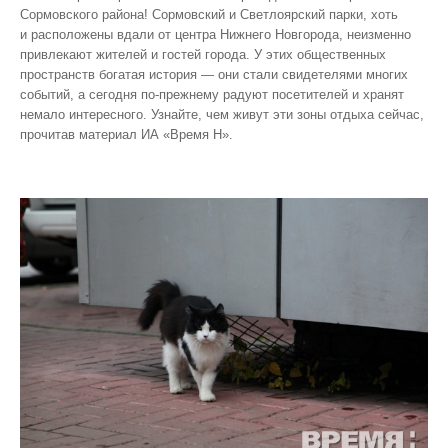
Сормовского района! Сормовский и Светлоярский парки, хоть
и расположены вдали от центра Нижнего Новгорода, неизменно
привлекают жителей и гостей города. У этих общественных
пространств богатая история — они стали свидетелями многих
событий, а сегодня по‑прежнему радуют посетителей и хранят
немало интересного. Узнайте, чем живут эти зоны отдыха сейчас,
прочитав материал ИА «Время Н».