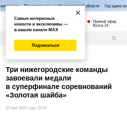
тилетие семьи в Нижегородской области
Год единства народов России
Самые интересные
Прямой эфир.
новости и эксклюзивы —
Волга 24
в нашем канале МАХ
Новости
Подписаться
Спорт
Три нижегородские команды
завоевали медали
в суперфинале соревнований
«Золотая шайба»
20 мая 2025 года, 15:04