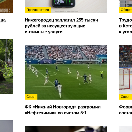
Происшествия
Общес
дца
Нижегородец заплатил 255 тысяч
Трудо
рублей за несуществующие
в Кст
интимные услуги
к уго
Спорт
Спорт
ФК «Нижний Новгород» разгромил
Форв
«Нефтехимик» со счетом 5:1
соста