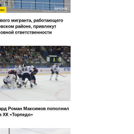
тво
вого мигранта, работающего
овском районе, привлекут
ловной ответственности
ард Роман Максимов пополнил
в ХК «Торпедо»