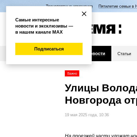
Транспортные изменения
Пятилетие семьи в 
Самые интересные
новости и эксклюзивы —
в нашем канале МАХ
Подписаться
Новости
Статьи
Важно
Улицы Волода
Новгорода о
19 мая 2025 года, 10:36
На проезжей части уложат но