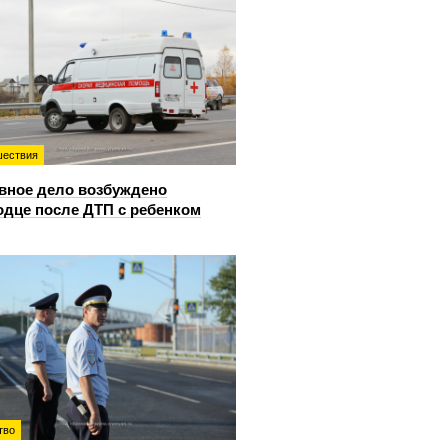
ествия
вное дело возбуждено
одце после ДТП с ребенком
тво