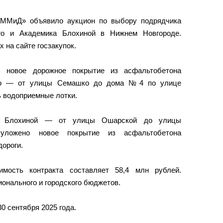
УММиД» объявило аукцион по выбору подрядчика
го и Академика Блохиной в Нижнем Новгороде.
 на сайте госзакупок.
ь новое дорожное покрытие из асфальтобетона
ого — от улицы Семашко до дома №4 по улице
ь водоприемные лотки.
а Блохиной — от улицы Ошарской до улицы
 уложено новое покрытие из асфальтобетона
дороги.
имость контракта составляет 58,4 млн рублей.
онального и городского бюджетов.
0 сентября 2025 года.