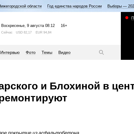
Нижегородской области
Год единства народов России
Выборы — 20
П
Воскресенье
, 9 августа
08:12
16+
Сейчас
USD
82,17
EUR
94,84
Интервью
Фото
Темы
Видео
рского и Блохиной в цен
тремонтируют
вое покрытие из асфальтобетона.