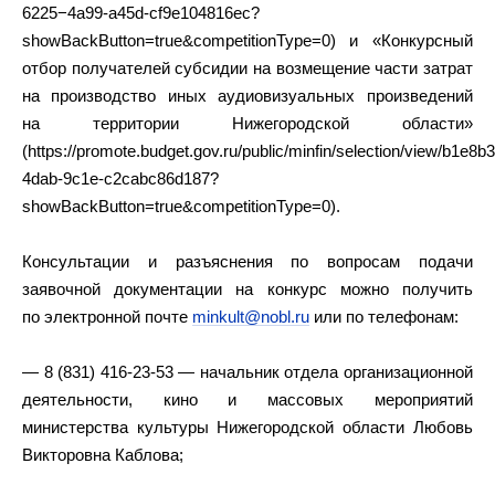
6225−4a99-a45d-cf9e104816ec?
showBackButton=true&competitionType=0) и «Конкурсный
отбор получателей субсидии на возмещение части затрат
на производство иных аудиовизуальных произведений
на территории Нижегородской области»
(https://promote.budget.gov.ru/public/minfin/selection/view/b1e8
4dab-9c1e-c2cabc86d187?
showBackButton=true&competitionType=0).
Консультации и разъяснения по вопросам подачи
заявочной документации на конкурс можно получить
по электронной почте
minkult@nobl.ru
или по телефонам:
— 8 (831) 416-23-53 — начальник отдела организационной
деятельности, кино и массовых мероприятий
министерства культуры Нижегородской области Любовь
Викторовна Каблова;