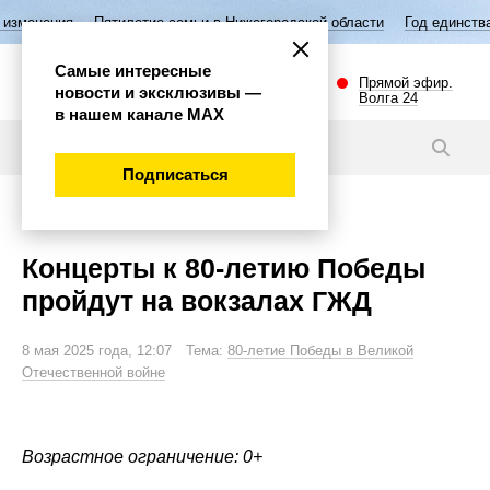
тилетие семьи в Нижегородской области
Год единства народов Росси
Самые интересные
Прямой эфир.
новости и эксклюзивы —
Волга 24
в нашем канале МАХ
Новости
Подписаться
Общество
Концерты к 80-летию Победы
пройдут на вокзалах ГЖД
8 мая 2025 года, 12:07 Тема:
80-летие Победы в Великой
Отечественной войне
Возрастное ограничение: 0+