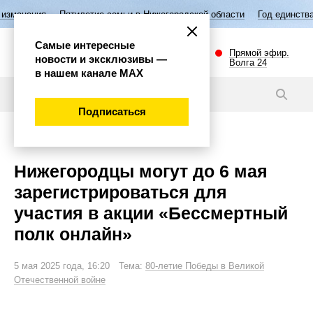
тилетие семьи в Нижегородской области
Год единства народов России
Самые интересные
Прямой эфир.
новости и эксклюзивы —
Волга 24
в нашем канале МАХ
Новости
Подписаться
Общество
Нижегородцы могут до 6 мая
зарегистрироваться для
участия в акции «Бессмертный
полк онлайн»
5 мая 2025 года, 16:20 Тема:
80-летие Победы в Великой
Отечественной войне