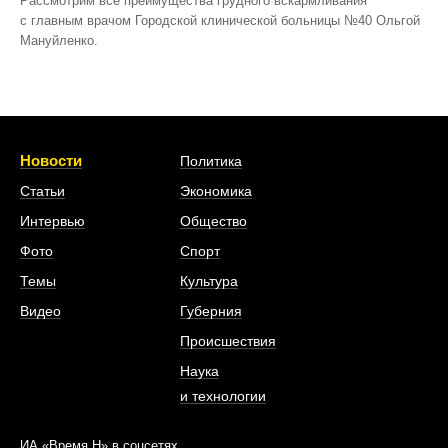
Рассмотрим все преимущества грудного вскармливания
с главным врачом Городской клинической больницы №40 Ольгой
Мануйленко.
Новости
Политика
Статьи
Экономика
Интервью
Общество
Фото
Спорт
Темы
Культура
Видео
Губерния
Происшествия
Наука
и технологии
ИА «Время Н» в соцсетях