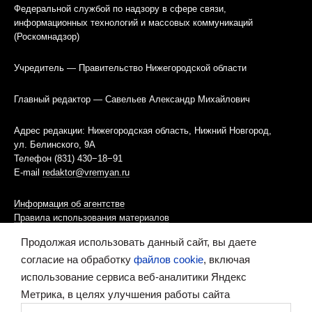
Федеральной службой по надзору в сфере связи,
информационных технологий и массовых коммуникаций
(Роскомнадзор)
Учредитель — Правительство Нижегородской области
Главный редактор — Савельев Александр Михайлович
Адрес редакции: Нижегородская область, Нижний Новгород,
ул. Белинского, 9А
Телефон (831) 430−18−91
E-mail
redaktor@vremyan.ru
Информация об агентстве
Правила использования материалов
Продолжая использовать данный сайт, вы даете
Информационная политика использования «cookies»-файлов
согласие на обработку
файлов cookie
, включая
использование сервиса веб-аналитики Яндекс
Ресурс содержит материалы 16+
Метрика, в целях улучшения работы сайта
Сделано в digital-агентстве