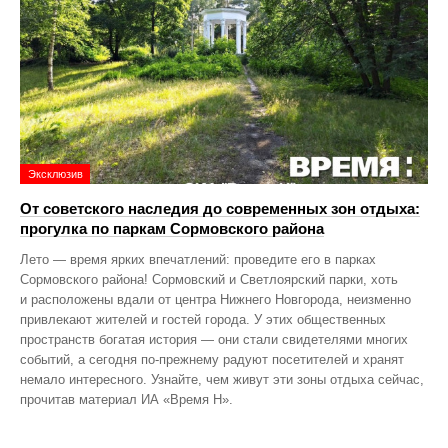
Эксклюзив
От советского наследия до современных зон отдыха:
прогулка по паркам Сормовского района
Лето — время ярких впечатлений: проведите его в парках
Сормовского района! Сормовский и Светлоярский парки, хоть
и расположены вдали от центра Нижнего Новгорода, неизменно
привлекают жителей и гостей города. У этих общественных
пространств богатая история — они стали свидетелями многих
событий, а сегодня по‑прежнему радуют посетителей и хранят
немало интересного. Узнайте, чем живут эти зоны отдыха сейчас,
прочитав материал ИА «Время Н».