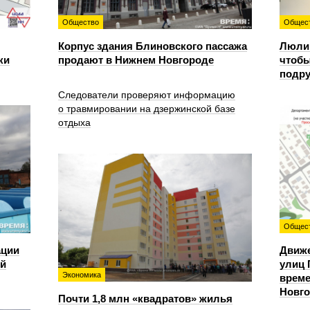
Общество
Общес
Корпус здания Блиновского пассажа
Люлин
ки
продают в Нижнем Новгороде
чтобы
подру
Следователи проверяют информацию
о травмировании на дзержинской базе
отдыха
Общес
ации
Движе
ий
улиц 
Экономика
време
Новг
Почти 1,8 млн «квадратов» жилья