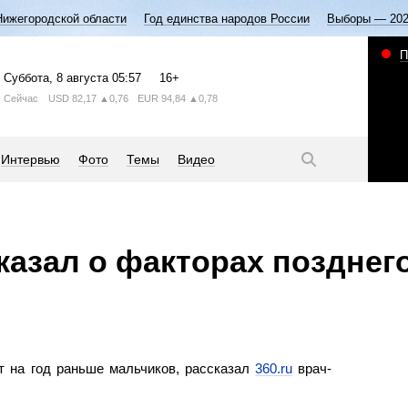
Нижегородской области
Год единства народов России
Выборы — 20
П
Суббота
, 8 августа
05:57
16+
Сейчас
USD
82,17
▲0,76
EUR
94,84
▲0,78
Интервью
Фото
Темы
Видео
казал о факторах позднег
т на год раньше мальчиков, рассказал
360.ru
врач-