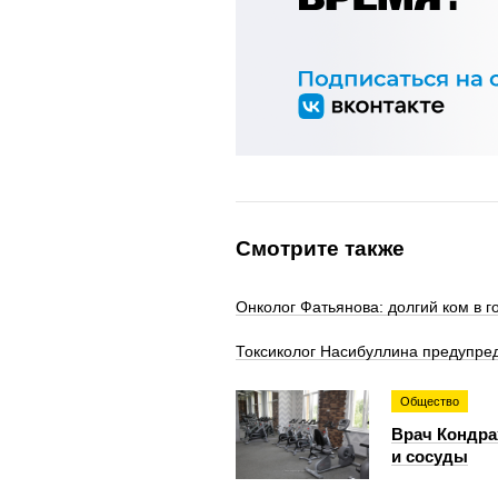
Смотрите также
Онколог Фатьянова: долгий ком в г
Токсиколог Насибуллина предупред
Общество
Врач Кондра
и сосуды