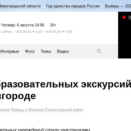
Нижегородской области
Год единства народов России
Выборы — 20
П
Четверг
, 6 августа
14:06
16+
Сейчас
USD
80,93
▼-0,20
EUR
93,19
▼-0,39
Интервью
Фото
Темы
Видео
разовательных экскурсий
вгороде
летие Победы в Великой Отечественной войне
тельных учреждений стали участниками