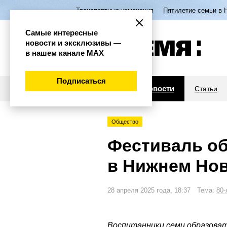
Транспортные изменения
Пятилетие семьи в 
Самые интересные
новости и эксклюзивы —
в нашем канале МАХ
Подписаться
Новости
Статьи
Общество
Фестиваль об
в Нижнем Но
28 апреля 2025 года, 18:37 Тема:
80-
Воспитанники семи образова