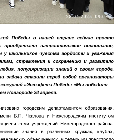
кой Победы в нашей стране сейчас просто
ие приобретает патриотическое воспитание,
м у школьников чувства гордости и уважения
икам, стремления к сохранению и развитию
ледия, популяризации знаний о своем городе,
и задачи ставили перед собой организаторы
экскурсий «Эстафета Победы «Мы победили —
ем Новгороде 28 апреля.
низовано городским департаментом образования,
имени В.П. Чкалова и Нижегородским институтом
чащиеся семи учреждений Нижегородского района.
ннейшие знания в различных кружках, клубах,
аеведческих объединениях, и теперь им предстояло