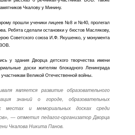
амятников Чкалову у Минину.
торому прошли ученики лицеев №8 и №40, пролегал
ва. Ребята сделали остановки у бюстов Маслякову,
ерою Советского союза И.Ф. Якушенко, у монумента
 ВОВ.
ись у здания Дворца детского творчества имени
ориальные доски жителям блокадного Ленинграда
, участникам Великой Отечественной войны.
валя является развитие образовательного
ация знаний о городе, образовательных
ых местах и мемориальных досках среди
ов», — отметил педагог-организатор Дворца
ени Чкалова Никита Панов.