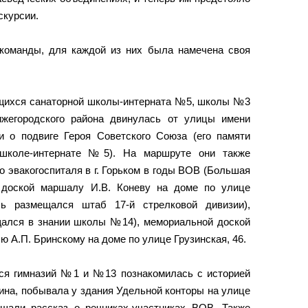
скурсии.
команды, для каждой из них была намечена своя
ющихся санаторной школы-интерната №5, школы №3
ижегородского района двинулась от улицы имени
 о подвиге Героя Советского Союза (его памяти
 школе-интернате №5). На маршруте они также
о эвакогоспиталя в г. Горьком в годы ВОВ (Большая
й доской маршалу И.В. Коневу на доме по улице
сь размещался штаб 17-й стрелковой дивизии),
ался в знании школы №14), мемориальной доской
ю А.П. Бринскому на доме по улице Грузинская, 46.
хся гимназий №1 и №13 познакомилась с историей
ина, побывала у здания Удельной конторы на улице
шали рассказ о речниках-участниках ВОВ. Также