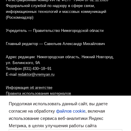
Федеральной службой по надзору в сфере связи,
информационных технологий и массовых коммуникаций
(Роскомнадзор)
Учредитель — Правительство Нижегородской области
Главный редактор — Савельев Александр Михайлович
Адрес редакции: Нижегородская область, Нижний Новгород,
ул. Белинского, 9А
Телефон (831) 430−18−91
E-mail
redaktor@vremyan.ru
Информация об агентстве
Правила использования материалов
Продолжая использовать данный сайт, вы даете
Информационная политика использования «cookies»-файлов
согласие на обработку
файлов cookie
, включая
использование сервиса веб-аналитики Яндекс
Ресурс содержит материалы 16+
Метрика, в целях улучшения работы сайта