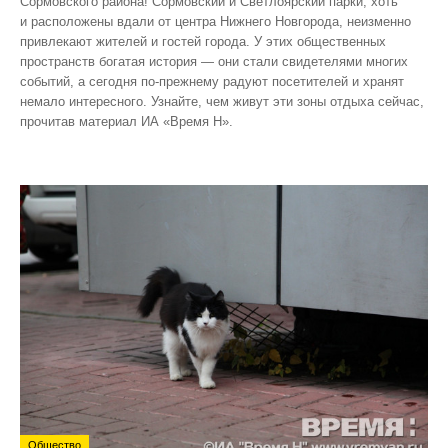
Сормовского района! Сормовский и Светлоярский парки, хоть
и расположены вдали от центра Нижнего Новгорода, неизменно
привлекают жителей и гостей города. У этих общественных
пространств богатая история — они стали свидетелями многих
событий, а сегодня по‑прежнему радуют посетителей и хранят
немало интересного. Узнайте, чем живут эти зоны отдыха сейчас,
прочитав материал ИА «Время Н».
Общество