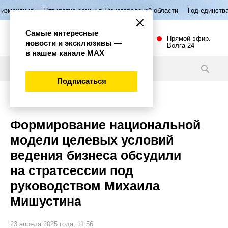
Пятилетие семьи в Нижегородской области
Год единства народов Рос
Самые интересные
Прямой эфир.
новости и эксклюзивы —
Волга 24
в нашем канале МАХ
Новости
Подписаться
Экономика
Формирование национальной
модели целевых условий
ведения бизнеса обсудили
на стратсессии под
руководством Михаила
Мишустина
23 апреля 2025 года, 11:56