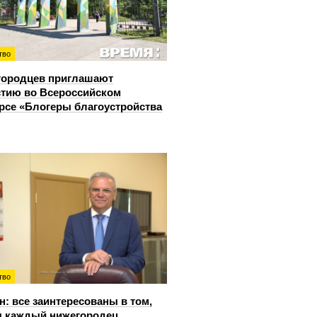
тво
городцев приглашают
стию во Всероссийском
рсе «Блогеры благоустройства
тво
: все заинтересованы в том,
 каждый нижегородец