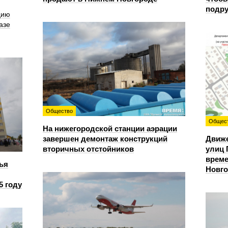
подру
цию
азе
Общество
Общес
На нижегородской станции аэрации
завершен демонтаж конструкций
Движе
вторичных отстойников
улиц 
време
ья
Новг
5 году