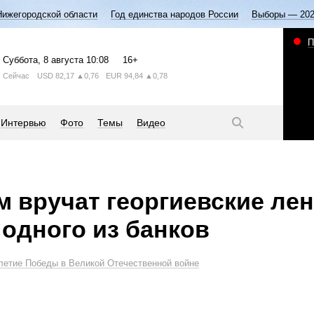
Нижегородской области
Год единства народов России
Выборы — 20
П
Суббота
, 8 августа
10:08
16+
Сейчас
USD
82,17
▲0,76
EUR
94,84
▲0,78
Интервью
Фото
Темы
Видео
 вручат георгиевские лен
 одного из банков
летие Победы в Великой Отечественной войне