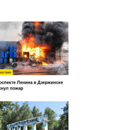
ествия
оспекте Ленина в Дзержинске
хнул пожар