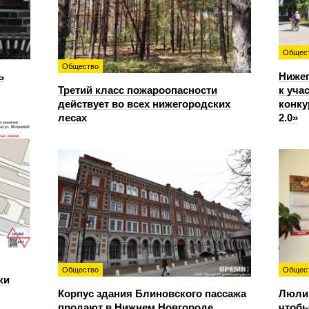
Общес
Общество
ь
Ниже
Третий класс пожароопасности
к уча
действует во всех нижегородских
конку
лесах
2.0»
Общество
Общес
ки
Корпус здания Блиновского пассажа
Люлин
продают в Нижнем Новгороде
чтобы