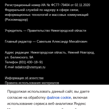
Регистрационный номер ИА № ФС77−79404 от 02.11.2020
Федеральной службой по надзору в сфере связи,
информационных технологий и массовых коммуникаций
(Роскомнадзор)
Учредитель — Правительство Нижегородской области
Главный редактор — Савельев Александр Михайлович
Адрес редакции: Нижегородская область, Нижний Новгород,
ул. Белинского, 9А
Телефон (831) 430−18−91
E-mail
redaktor@vremyan.ru
Информация об агентстве
Правила использования материалов
Продолжая использовать данный сайт, вы даете
Информационная политика использования «cookies»-файлов
согласие на обработку
файлов cookie
, включая
использование сервиса веб-аналитики Яндекс
Ресурс содержит материалы 16+