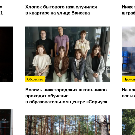
»
Хлопок бытового газа случился
Нижег
:1
в квартире на улице Ванеева
штраф
Общество
Происш
Восемь нижегородских школьников
На пр
проходят обучение
вспы
в образовательном центре «Сириус»