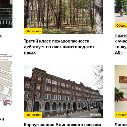
Общес
Общество
ь
Ниже
Третий класс пожароопасности
к уча
действует во всех нижегородских
конку
лесах
2.0»
Общество
Общес
ки
Корпус здания Блиновского пассажа
Люлин