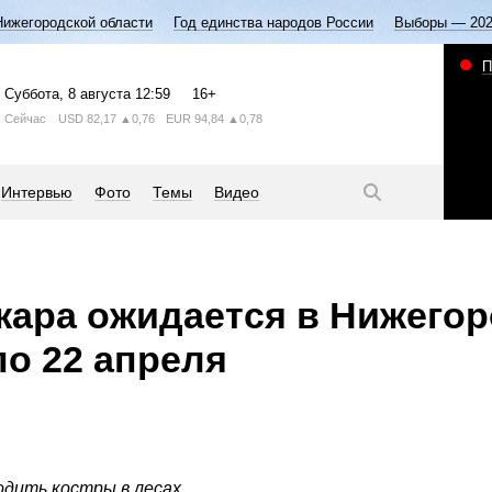
Нижегородской области
Год единства народов России
Выборы — 20
П
Суббота
, 8 августа
12:59
16+
Сейчас
USD
82,17
▲0,76
EUR
94,84
▲0,78
Интервью
Фото
Темы
Видео
ара ожидается в Нижего
по 22 апреля
одить костры в лесах.