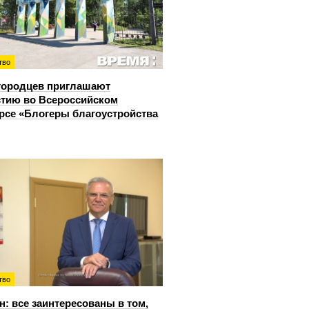
тво
городцев приглашают
стию во Всероссийском
рсе «Блогеры благоустройства
тво
: все заинтересованы в том,