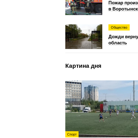
Пожар прои
в Воротынск
Общество
Дожди верну
область
Картина дня
Спорт