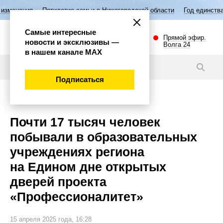
илетие семьи в Нижегородской области
Год единства народов России
Самые интересные
Прямой эфир.
новости и эксклюзивы —
Волга 24
в нашем канале МАХ
Новости
Подписаться
Общество
Почти 17 тысяч человек
побывали в образовательных
учреждениях региона
на Едином дне открытых
дверей проекта
«Профессионалитет»
15 апреля 2025 года, 16:28