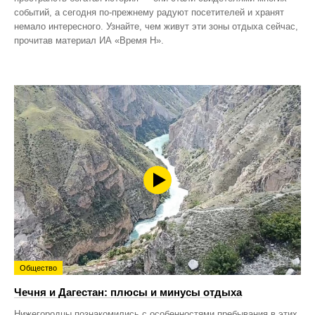
событий, а сегодня по‑прежнему радуют посетителей и хранят
немало интересного. Узнайте, чем живут эти зоны отдыха сейчас,
прочитав материал ИА «Время Н».
Общество
Чечня и Дагестан: плюсы и минусы отдыха
Нижегородцы познакомились с особенностями пребывания в этих