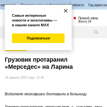
я
Пятилетие семьи в Нижегородской области
Год единства народов
Самые интересные
Прямой эфир.
новости и эксклюзивы —
Волга 24
в нашем канале МАХ
Новости
Подписаться
Происшествия
Грузовик протаранил
«Мерседес» на Ларина
15 апреля 2025 года, 14:45
Водителя легковушки доставили в больницу.
Дорожно-транспортное происшествие с участием двух