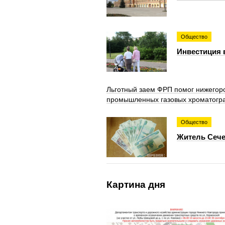
Общество
Инвестиция 
Льготный заем ФРП помог нижегор
промышленных газовых хроматогр
Общество
Житель Сече
Картина дня