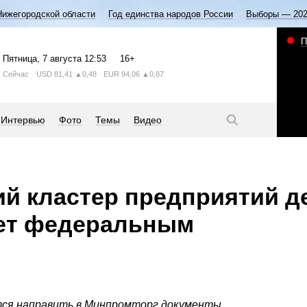
Нижегородской области
Год единства народов России
Выборы — 20
П
Пятница
, 7 августа
12:53
16+
Сейчас
USD
81,41
▲0,48
EUR
94,06
▲0,87
Интервью
Фото
Темы
Видео
й кластер предприятий д
нет федеральным
тся направить в Минпромторг документы