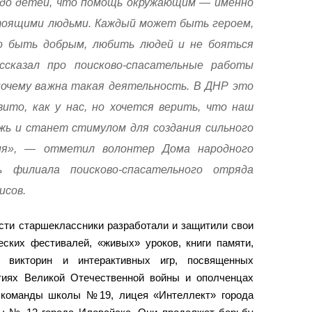
 до детей, что помощь окружающим — именно
тоящими людьми. Каждый может быть героем,
о быть добрым, любить людей и не бояться
сказал про поисково-спасательные работы
почему важна такая деятельность. В ДНР это
вито, как у нас, но хочется верить, что наш
ь и станет стимулом для создания сильного
ия», — отметил волонтер Дома народного
ь филиала поисково-спасательного отряда
исов.
сти старшеклассники разработали и защитили свои
еских фестивалей, «живых» уроков, книги памяти,
х викторин и интерактивных игр, посвященных
тиях Великой Отечественной войны и ополченцах
 команды школы №19, лицея «Интеллект» города