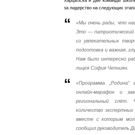
Харцызска и две команды школ
за лидерство на следующих этап
«Мы очень рады, что на
Это — патриотический к
из увлекательных твор
подготовка и важная, г
Нам было интересно раб
лицея София Чепниян.
«Программа „Родина“ 
онлайн-марафон и за
региональный слёт. 
количество экспертных 
вместе с которым мол
сообщил руководитель Д