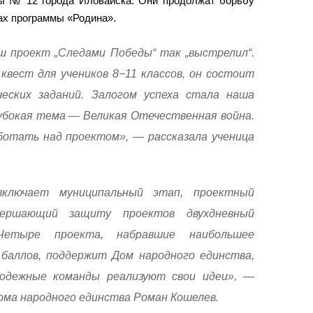
ы № 12 города Иловайска. Они продолжат борьбу
ах программы «Родина».
ш проект „Следами Победы“ так „выстрелил“.
вест для учеников 8−11 классов, он состоит
ческих заданий. Залогом успеха стала наша
лубокая тема — Великая Отечественная война.
отать над проектом», — рассказала ученица
включает муниципальный этап, проектный
вершающий защиту проектов двухдневный
Четыре проекта, набравшие наибольшее
баллов, поддержит Дом народного единства,
одежные команды реализуют свои идеи», —
ома народного единства Роман Кошелев.