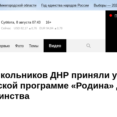
Нижегородской области
Год единства народов России
Выборы — 20
П
Суббота
, 8 августа
07:43
16+
Сейчас
USD
82,17
▲0,76
EUR
94,84
▲0,78
Видео
ервью
Фото
Темы
кольников ДНР приняли у
ской программе «Родина»
инства