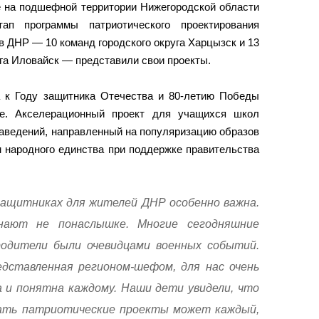
е на подшефной территории Нижегородской области
ап программы патриотического проектирования
 ДНР — 10 команд городского округа Харцызск и 13
га Иловайск — представили свои проекты.
 к Году защитника Отечества и 80-летию Победы
не. Акселерационный проект для учащихся школ
аведений, направленный на популяризацию образов
м народного единства при поддержке правительства
защитниках для жителей ДНР особенно важна.
нают не понаслышке. Многие сегодняшние
родители были очевидцами военных событий.
едставленная регионом-шефом, для нас очень
а и понятна каждому. Наши дети увидели, что
вать патриотические проекты может каждый,