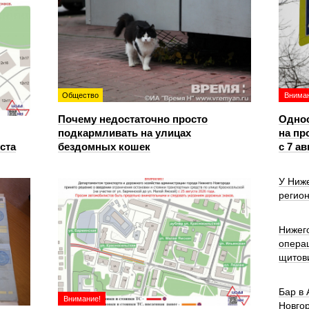
Общество
Вниман
Почему недостаточно просто
Однос
подкармливать на улицах
на пр
уста
бездомных кошек
с 7 ав
У Ниже
регион
Нижег
опера
щитов
Бар в
Внимание!
Новго