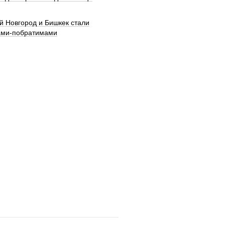
й Новгород и Бишкек стали
ами-побратимами