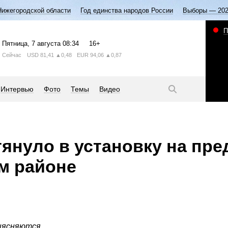
Нижегородской области
Год единства народов России
Выборы — 20
П
Пятница
, 7 августа
08:34
16+
Сейчас
USD
81,41
▲0,48
EUR
94,06
▲0,87
Интервью
Фото
Темы
Видео
тянуло в установку на пр
м районе
ыясняются.