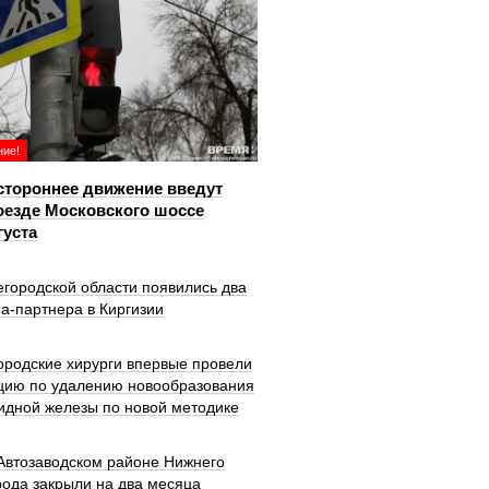
ие!
тороннее движение введут
оезде Московского шоссе
густа
городской области появились два
а-партнера в Киргизии
ородские хирурги впервые провели
цию по удалению новообразования
идной железы по новой методике
 Автозаводском районе Нижнего
рода закрыли на два месяца