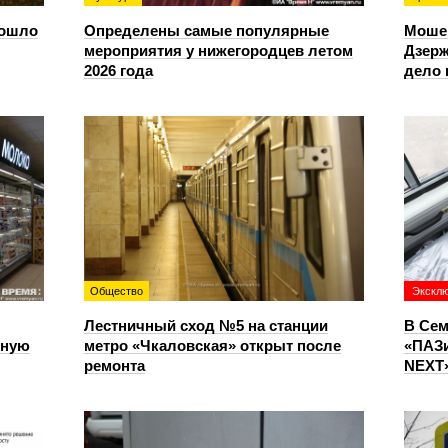
зошло
Определены самые популярные
Моше
мероприятия у нижегородцев летом
Дзерж
2026 года
дело 
Общество
Экскл
Лестничный сход №5 на станции
В Сем
чную
метро «Чкаловская» открыт после
«ПАЗи
ремонта
NEXT»