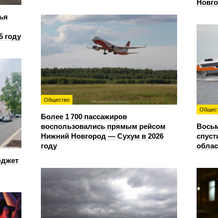
Новг
ья
5 году
Общество
Общес
Более 1 700 пассажиров
воспользовались прямым рейсом
Восьм
Нижний Новгород — Сухум в 2026
спуст
году
облас
юджет