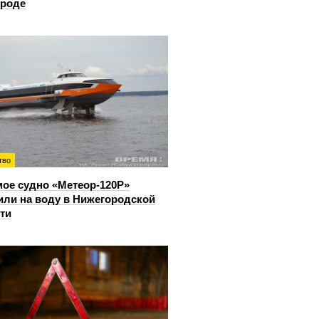
ороде
тво
ое судно «Метеор-120Р»
или на воду в Нижегородской
ти