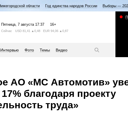
Нижегородской области
Год единства народов России
Выборы — 20
П
Пятница
, 7 августа
17:37
16+
Сейчас
USD
81,41
▲0,48
EUR
94,06
▲0,87
Интервью
Фото
Темы
Видео
ое АО «МС Автомотив» ув
 17% благодаря проекту
льность труда»