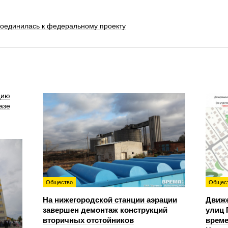
оединилась к федеральному проекту
цию
азе
Общество
Общес
На нижегородской станции аэрации
Движе
завершен демонтаж конструкций
улиц 
вторичных отстойников
време