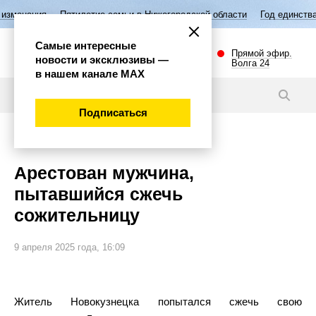
тилетие семьи в Нижегородской области
Год единства народов России
Самые интересные
Прямой эфир.
новости и эксклюзивы —
Волга 24
в нашем канале МАХ
Новости
Подписаться
Происшествия
Арестован мужчина,
пытавшийся сжечь
сожительницу
9 апреля 2025 года, 16:09
Житель Новокузнецка попытался сжечь свою