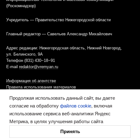
(Роскомнадзор)
Учредитель — Правительство Нижегородской области
Главный редактор — Савельев Александр Михайлович
Адрес редакции: Нижегородская область, Нижний Новгород,
ул. Белинского, 9А
Телефон (831) 430−18−91
E-mail
redaktor@vremyan.ru
Информация об агентстве
Правила использования материалов
Продолжая использовать данный сайт, вы даете
Информационная политика использования «cookies»-файлов
согласие на обработку
файлов cookie
, включая
использование сервиса веб-аналитики Яндекс
Ресурс содержит материалы 16+
Метрика, в целях улучшения работы сайта
Сделано в digital-агентстве
Принять