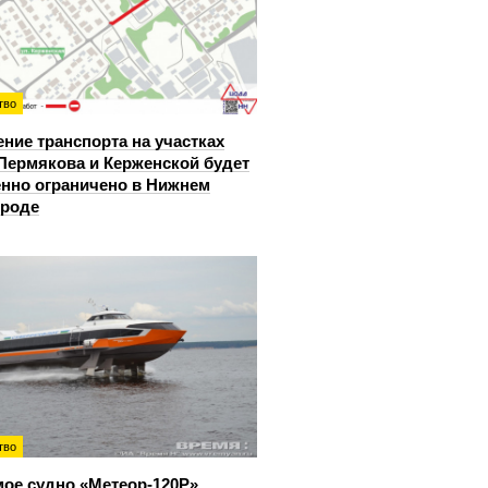
тво
ние транспорта на участках
Пермякова и Керженской будет
нно ограничено в Нижнем
ороде
тво
ое судно «Метеор-120Р»