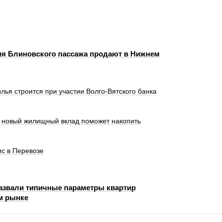
ия Блиновского пассажа продают в Нижнем
лья строится при участии Волго-Вятского банка
к новый жилищный вклад поможет накопить
с в Перевозе
азвали типичные параметры квартир
м рынке