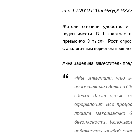
erid: F7NfYUJCUneRHyQFR3X
Жители оценили удобство и б
недвижимости. В 1 квартале и
превысило 8 тысяч. Рост спро
с аналогичным периодом прошлог
Анна Забелина, заместитель пре
«Мы отметили, что ж
неипотечные сделки в Сб
сделки дают целый ря
оформления. Все проце
прошла максимально 
безопасность. Использ
надежность каждой опер