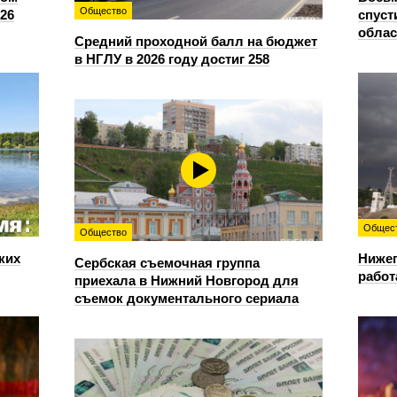
Общество
26
спуст
облас
Средний проходной балл на бюджет
в НГЛУ в 2026 году достиг 258
Общес
Общество
ких
Нижег
Сербская съемочная группа
работ
приехала в Нижний Новгород для
съемок документального сериала