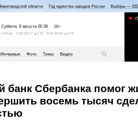
Нижегородской области
Год единства народов России
Выборы — 20
П
Суббота
, 8 августа
05:38
16+
Сейчас
USD
82,17
▲0,76
EUR
94,84
▲0,78
Интервью
Фото
Темы
Видео
й банк Сбербанка помог 
ершить восемь тысяч сде
стью