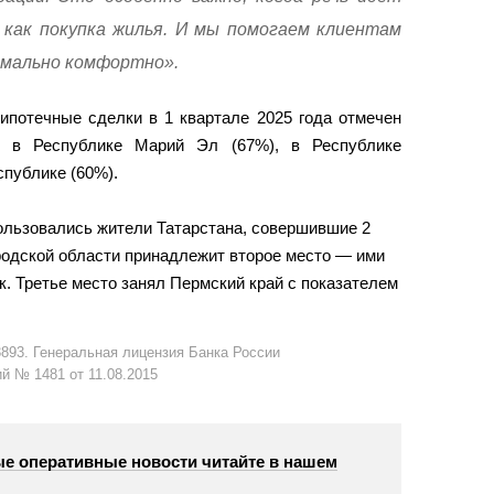
 как покупка жилья. И мы помогаем клиентам
имально комфортно».
ипотечные сделки в 1 квартале 2025 года отмечен
, в Республике Марий Эл (67%), в Республике
спублике (60%).
ользовались жители Татарстана, совершившие 2
одской области принадлежит второе место — ими
к. Третье место занял Пермский край с показателем
893. Генеральная лицензия Банка России
й № 1481 от 11.08.2015
е оперативные новости читайте в нашем