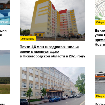
Общес
ации
Движе
ий
улиц 
Экономика
време
Новг
Почти 1,8 млн «квадратов» жилья
ввели в эксплуатацию
в Нижегородской области в 2025 году
Общес
сом
Восьм