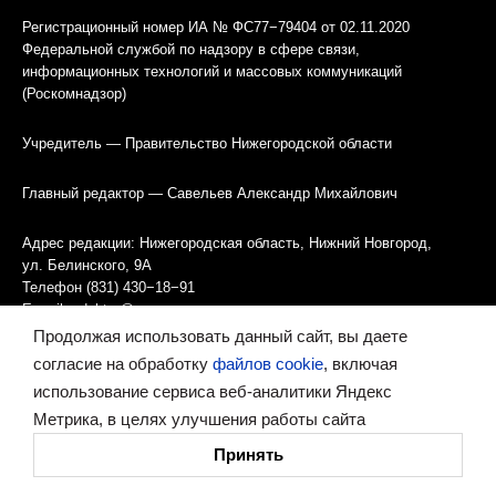
Регистрационный номер ИА № ФС77−79404 от 02.11.2020
Федеральной службой по надзору в сфере связи,
информационных технологий и массовых коммуникаций
(Роскомнадзор)
Учредитель — Правительство Нижегородской области
Главный редактор — Савельев Александр Михайлович
Адрес редакции: Нижегородская область, Нижний Новгород,
ул. Белинского, 9А
Телефон (831) 430−18−91
E-mail
redaktor@vremyan.ru
Продолжая использовать данный сайт, вы даете
Информация об агентстве
согласие на обработку
файлов cookie
, включая
Правила использования материалов
использование сервиса веб-аналитики Яндекс
Метрика, в целях улучшения работы сайта
Информационная политика использования «cookies»-файлов
Принять
Ресурс содержит материалы 16+