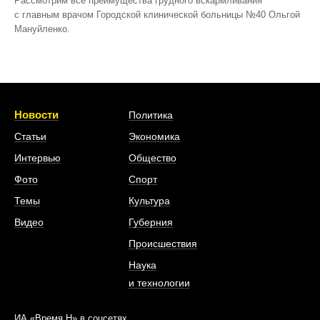
Рассмотрим все преимущества грудного вскармливания
с главным врачом Городской клинической больницы №40 Ольгой
Мануйленко.
Новости
Политика
Статьи
Экономика
Интервью
Общество
Фото
Спорт
Темы
Культура
Видео
Губерния
Происшествия
Наука
и технологии
ИА «Время Н» в соцсетях