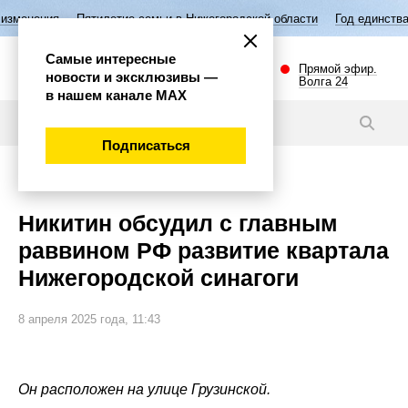
тилетие семьи в Нижегородской области
Год единства народов Росси
Самые интересные
Прямой эфир.
новости и эксклюзивы —
Волга 24
в нашем канале МАХ
Новости
Подписаться
Общество
Никитин обсудил с главным
раввином РФ развитие квартала
Нижегородской синагоги
8 апреля 2025 года, 11:43
Он расположен на улице Грузинской.